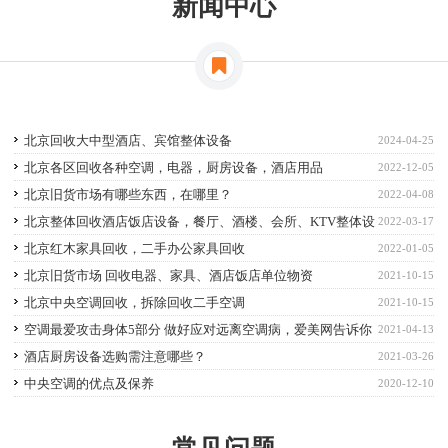
新闻中心
北京回收大中型酒店、宾馆整体设备
2024-04-25
北京各区回收各种空调，电器，厨房设备，酒店用品
2022-12-05
北京旧货市场有哪些东西，在哪里？
2022-04-08
北京整体回收酒店饭店设备，餐厅、酒楼、会所、KTV整体设
2022-03-17
备回收
北京红木家具回收，二手办公家具回收
2022-01-05
北京旧货市场 回收电器、家具、酒店饭店单位物资
2021-10-15
北京中央空调回收，拆除回收二手空调
2021-10-15
空调最爱攻击身体5部分 做好应对远离空调病，爱美网告诉你
2021-04-13
如何预防空调病
酒店厨房设备选购需注意哪些？
2021-03-26
中央空调的优点及保养
2020-12-10